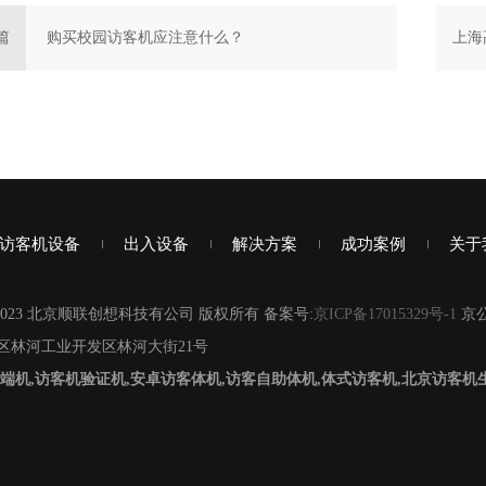
篇
购买校园访客机应注意什么？
上海
访客机设备
出入设备
解决方案
成功案例
关于
2007-2023 北京顺联创想科技有公司 版权所有 备案号:
京ICP备17015329号-1
京公
区林河工业开发区林河大街21号
端机,访客机验证机,安卓访客体机,访客自助体机,体式访客机,北京访客机