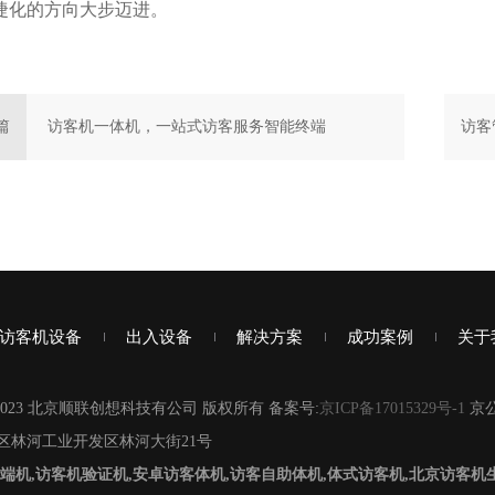
捷化的方向大步迈进。
篇
访客机一体机，一站式访客服务智能终端
访客
访客机设备
出入设备
解决方案
成功案例
关于
2007-2023 北京顺联创想科技有公司 版权所有 备案号:
京ICP备17015329号-1
京公
区林河工业开发区林河大街21号
端机,访客机验证机,安卓访客体机,访客自助体机,体式访客机,北京访客机