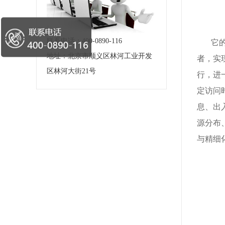
联系电话：400-0890-116
它
地址：北京市顺义区林河工业开发
者，实
区林河大街21号
行，进
定访问
息、出
源分布
与精细