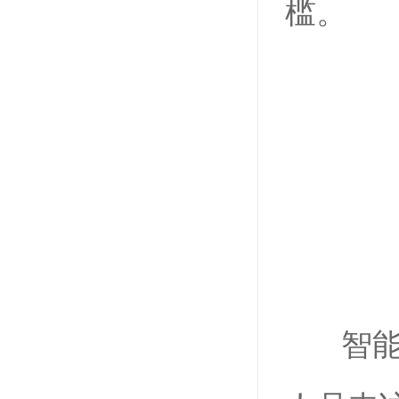
槛。
智能访