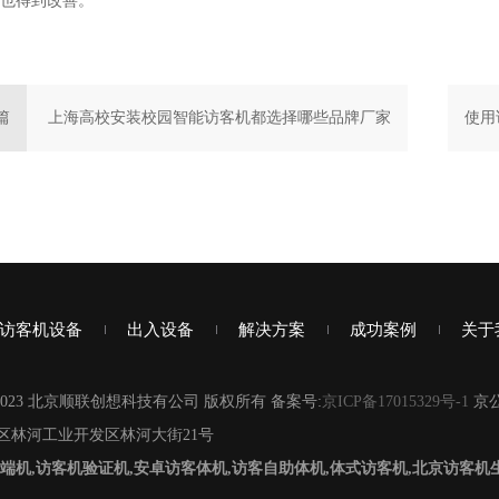
也得到改善。
篇
上海高校安装校园智能访客机都选择哪些品牌厂家
使用
访客机设备
出入设备
解决方案
成功案例
关于
2007-2023 北京顺联创想科技有公司 版权所有 备案号:
京ICP备17015329号-1
京公
区林河工业开发区林河大街21号
端机,访客机验证机,安卓访客体机,访客自助体机,体式访客机,北京访客机